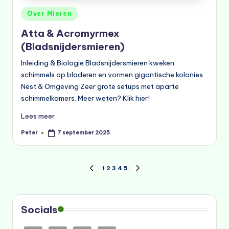
Geplaatst
Over Mieren
in
Atta & Acromyrmex
(Bladsnijdersmieren)
Inleiding & Biologie Bladsnijdersmieren kweken
schimmels op bladeren en vormen gigantische kolonies.
Nest & Omgeving Zeer grote setups met aparte
schimmelkamers. Meer weten? Klik hier!
Lees meer
Peter
7 september 2025
Geplaatst
door
Berichten
1
2
3
4
5
VORIGE
VOLGENDE
PAGINA
PAGINA
paginering
Socials