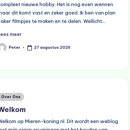
compleet nieuwe hobby. Het is nog even wennen
maar dit komt vast en zeker goed. Ik ben van plan
vaker filmpjes te maken en te delen. Wellicht…
Lees meer
27 augustus 2025
Peter
eplaatst
oor
Geplaatst
Over Ons
n
Welkom
Welkom op Mieren-koning.nl. Dit wordt een weblog
met mijn eigen ervaringen met het houden van