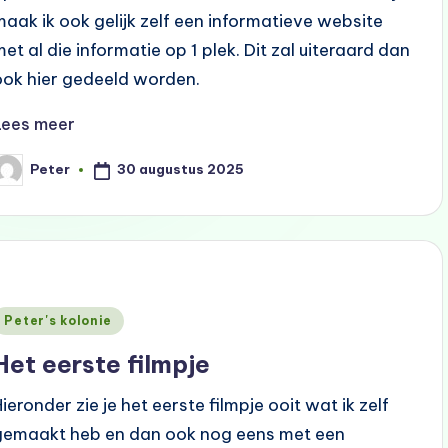
maak ik ook gelijk zelf een informatieve website
met al die informatie op 1 plek. Dit zal uiteraard dan
ook hier gedeeld worden.
Lees meer
30 augustus 2025
Peter
eplaatst
oor
Geplaatst
Peter's kolonie
n
Het eerste filmpje
Hieronder zie je het eerste filmpje ooit wat ik zelf
gemaakt heb en dan ook nog eens met een