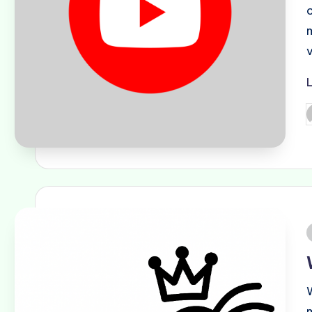
G
d
i