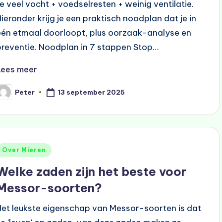
te veel vocht + voedselresten + weinig ventilatie.
Hieronder krijg je een praktisch noodplan dat je in
één etmaal doorloopt, plus oorzaak-analyse en
preventie. Noodplan in 7 stappen Stop…
Lees meer
13 september 2025
Peter
eplaatst
oor
Geplaatst
Over Mieren
n
Welke zaden zijn het beste voor
Messor-soorten?
Het leukste eigenschap van Messor-soorten is dat