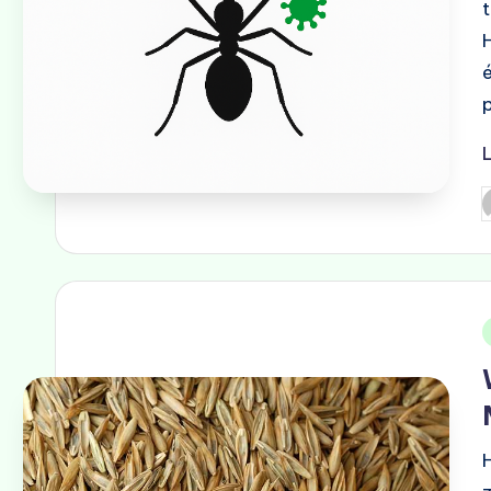
G
d
i