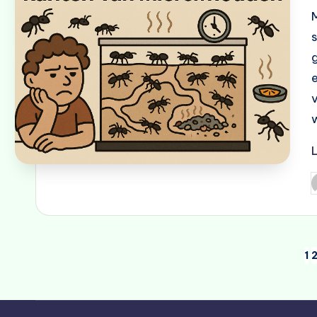
v
G
d
Berichten
1
paginering