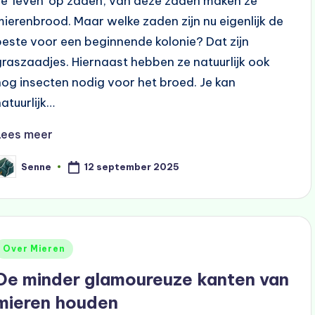
ze 'leven' op zaden, van deze zaden maken ze
mierenbrood. Maar welke zaden zijn nu eigenlijk de
beste voor een beginnende kolonie? Dat zijn
graszaadjes. Hiernaast hebben ze natuurlijk ook
nog insecten nodig voor het broed. Je kan
natuurlijk…
Lees meer
12 september 2025
Senne
eplaatst
oor
Geplaatst
Over Mieren
n
De minder glamoureuze kanten van
mieren houden