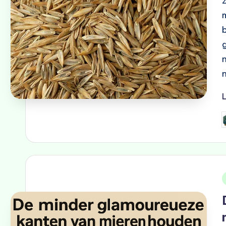
G
d
i