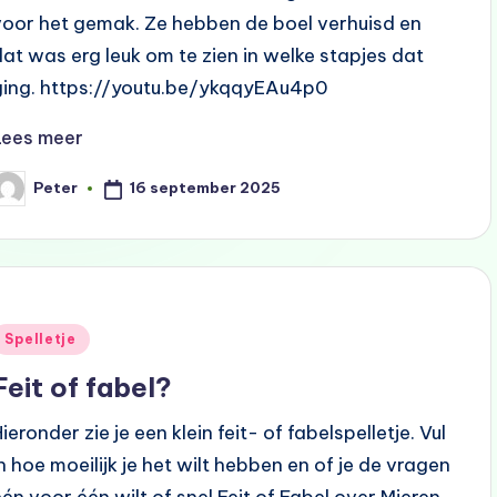
voor het gemak. Ze hebben de boel verhuisd en
dat was erg leuk om te zien in welke stapjes dat
ging. https://youtu.be/ykqqyEAu4p0
Lees meer
16 september 2025
Peter
eplaatst
oor
Geplaatst
Spelletje
n
Feit of fabel?
ieronder zie je een klein feit- of fabelspelletje. Vul
in hoe moeilijk je het wilt hebben en of je de vragen