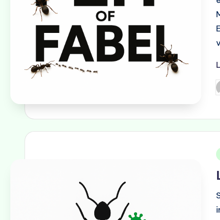
E
G
d
i