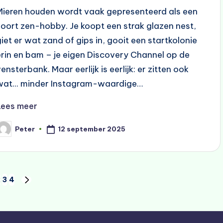
Mieren houden wordt vaak gepresenteerd als een
soort zen-hobby. Je koopt een strak glazen nest,
giet er wat zand of gips in, gooit een startkolonie
erin en bam – je eigen Discovery Channel op de
ensterbank. Maar eerlijk is eerlijk: er zitten ook
wat... minder Instagram-waardige…
Lees meer
12 september 2025
Peter
eplaatst
oor
2
3
4
VOLGENDE
PAGINA