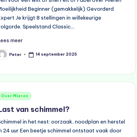
één voor één wilt of snel Feit of Fabel over Mieren
Moeilijkheid Beginner (gemakkelijk) Gevorderd
xpert Je krijgt 8 stellingen in willekeurige
volgorde. Speelstand Classic…
Lees meer
14 september 2025
Peter
eplaatst
oor
Geplaatst
Over Mieren
n
Last van schimmel?
Schimmel in het nest: oorzaak, noodplan en herstel
in 24 uur Een beetje schimmel ontstaat vaak door