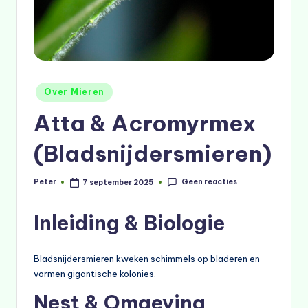
Geplaatst
Over Mieren
in
Atta & Acromyrmex
(Bladsnijdersmieren)
Geen reacties
Peter
7 september 2025
Geplaatst
door
Inleiding & Biologie
Bladsnijdersmieren kweken schimmels op bladeren en
vormen gigantische kolonies.
Nest & Omgeving