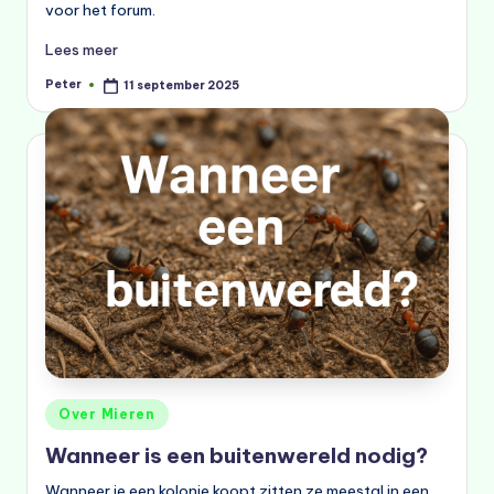
voor het forum.
Lees meer
Peter
11 september 2025
Geplaatst
door
Geplaatst
Over Mieren
in
Wanneer is een buitenwereld nodig?
Wanneer je een kolonie koopt zitten ze meestal in een