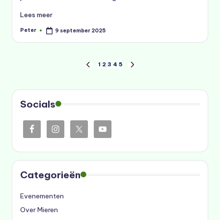
Lees meer
Peter
9 september 2025
Geplaatst
door
Berichten
1
2
3
4
5
VORIGE
VOLGENDE
PAGINA
PAGINA
paginering
Socials
Categorieën
Evenementen
Over Mieren