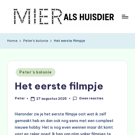
Ga
naar
de
M
inhoud
ie
Home
Peter's kolonie
Het eerste filmpje
r
A
ls
Geplaatst
Peter's kolonie
in
H
Het eerste filmpje
ui
s
Geen reacties
Peter
27 augustus 2025
Geplaatst
door
di
Hieronder zie je het eerste filmpje ooit wat ik zelf
e
gemaakt heb en dan ook nog eens met een compleet
nieuwe hobby. Het is nog even wennen maar dit komt
r
vast en zeker goed. Ik ben van plan vaker filmpjes te