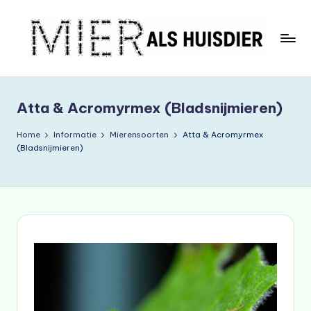
Ga
naar
de
M
inhoud
ie
Atta & Acromyrmex (Bladsnijmieren)
r
A
Home
Informatie
Mierensoorten
Atta & Acromyrmex
(Bladsnijmieren)
ls
H
ui
s
di
e
r