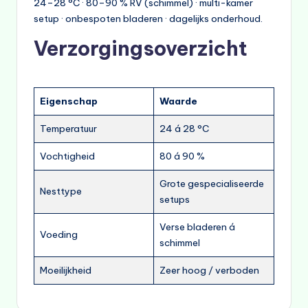
24–28 °C · 80–90 % RV (schimmel) · multi-kamer
setup · onbespoten bladeren · dagelijks onderhoud.
Verzorgingsoverzicht
Eigenschap
Waarde
Temperatuur
24 á 28 °C
Vochtigheid
80 á 90 %
Grote gespecialiseerde
Nesttype
setups
Verse bladeren á
Voeding
schimmel
Moeilijkheid
Zeer hoog / verboden