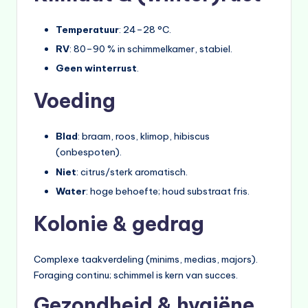
Temperatuur
: 24–28 °C.
RV
: 80–90 % in schimmelkamer, stabiel.
Geen winterrust
.
Voeding
Blad
: braam, roos, klimop, hibiscus
(onbespoten).
Niet
: citrus/sterk aromatisch.
Water
: hoge behoefte; houd substraat fris.
Kolonie & gedrag
Complexe taakverdeling (minims, medias, majors).
Foraging continu; schimmel is kern van succes.
Gezondheid & hygiëne