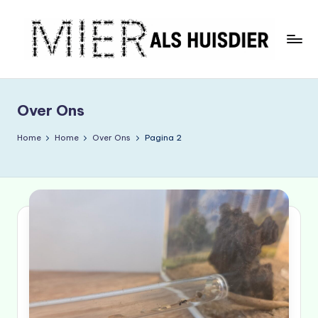
Ga
naar
de
M
inhoud
ie
Over Ons
r
A
Home
Home
Over Ons
Pagina 2
ls
H
ui
s
di
e
r