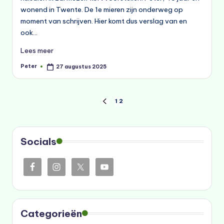
wonend in Twente. De 1e mieren zijn onderweg op
moment van schrijven. Hier komt dus verslag van en
ook…
Lees meer
Peter
27 augustus 2025
Geplaatst
door
Berichten
1
2
VORIGE
PAGINA
paginering
Socials
Categorieën